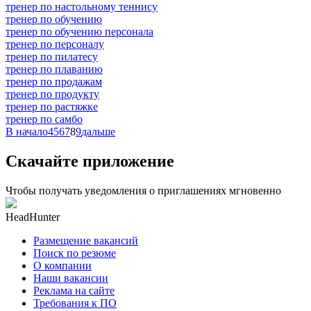
тренер по настольному теннису
тренер по обучению
тренер по обучению персонала
тренер по персоналу
тренер по пилатесу
тренер по плаванию
тренер по продажам
тренер по продукту
тренер по растяжке
тренер по самбо
В начало
4
5
6
7
8
9
дальше
Скачайте приложение
Чтобы получать уведомления о приглашениях мгновенно
HeadHunter
Размещение вакансий
Поиск по резюме
О компании
Наши вакансии
Реклама на сайте
Требования к ПО