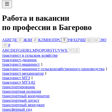
Работа и вакансии
по профессии в Багерово
А
Б
В
Г
Д
Е
Ж
З
И
К
Л
М
Н
О
П
Р
С
У
Ф
Х
Ц
Ч
Ш
Э
Ю
Ё
Й
Т
Щ
Ы
#
Я
A
B
C
D
E
F
G
H
I
J
K
L
M
N
O
P
Q
R
S
T
U
V
W
X
Y
Z
тракторист в сельском хозяйстве
тракторист-дворник
тракторист-машинист
1
тракторист-машинист сельскохозяйственного производства
1
тракторист-механизатор
1
тракторист МТЗ
1
тракторист МТЗ-82
транспортировщик
транспортная полиция
транспортный координатор
транспортный логист
транспортный менеджер
трансферный гид