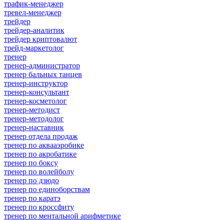
трафик-менеджер
тревел-менеджер
трейдер
трейдер-аналитик
трейдер криптовалют
трейд-маркетолог
тренер
тренер-администратор
тренер бальных танцев
тренер-инструктор
тренер-консультант
тренер-косметолог
тренер-методист
тренер-методолог
тренер-наставник
тренер отдела продаж
тренер по аквааэробике
тренер по акробатике
тренер по боксу
тренер по волейболу
тренер по дзюдо
тренер по единоборствам
тренер по каратэ
тренер по кроссфиту
тренер по ментальной арифметике