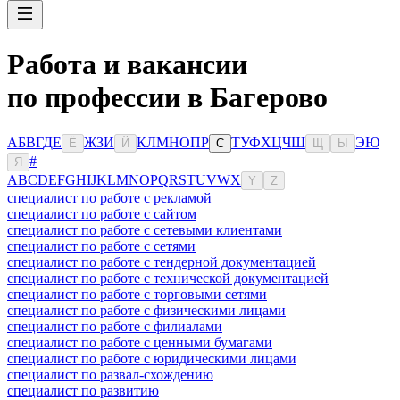
Работа и вакансии
по профессии в Багерово
А
Б
В
Г
Д
Е
Ж
З
И
К
Л
М
Н
О
П
Р
Т
У
Ф
Х
Ц
Ч
Ш
Э
Ю
Ё
Й
С
Щ
Ы
#
Я
A
B
C
D
E
F
G
H
I
J
K
L
M
N
O
P
Q
R
S
T
U
V
W
X
Y
Z
специалист по работе с рекламой
специалист по работе с сайтом
специалист по работе с сетевыми клиентами
специалист по работе с сетями
специалист по работе с тендерной документацией
специалист по работе с технической документацией
специалист по работе с торговыми сетями
специалист по работе с физическими лицами
специалист по работе с филиалами
специалист по работе с ценными бумагами
специалист по работе с юридическими лицами
специалист по развал-схождению
специалист по развитию