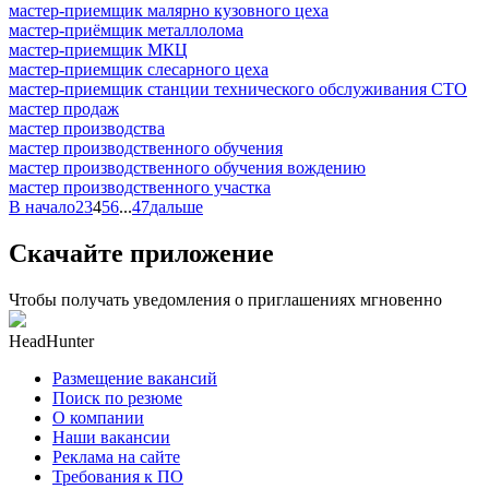
мастер-приемщик малярно кузовного цеха
мастер-приёмщик металлолома
мастер-приемщик МКЦ
мастер-приемщик слесарного цеха
мастер-приемщик станции технического обслуживания СТО
мастер продаж
мастер производства
мастер производственного обучения
мастер производственного обучения вождению
мастер производственного участка
В начало
2
3
4
5
6
...
47
дальше
Скачайте приложение
Чтобы получать уведомления о приглашениях мгновенно
HeadHunter
Размещение вакансий
Поиск по резюме
О компании
Наши вакансии
Реклама на сайте
Требования к ПО