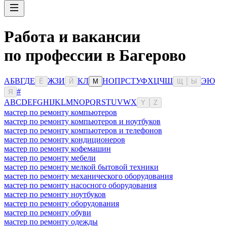
Работа и вакансии
по профессии в Багерово
А
Б
В
Г
Д
Е
Ж
З
И
К
Л
Н
О
П
Р
С
Т
У
Ф
Х
Ц
Ч
Ш
Э
Ю
Ё
Й
М
Щ
Ы
#
Я
A
B
C
D
E
F
G
H
I
J
K
L
M
N
O
P
Q
R
S
T
U
V
W
X
Y
Z
мастер по ремонту компьютеров
мастер по ремонту компьютеров и ноутбуков
мастер по ремонту компьютеров и телефонов
мастер по ремонту кондиционеров
мастер по ремонту кофемашин
мастер по ремонту мебели
мастер по ремонту мелкой бытовой техники
мастер по ремонту механического оборудования
мастер по ремонту насосного оборудования
мастер по ремонту ноутбуков
мастер по ремонту оборудования
мастер по ремонту обуви
мастер по ремонту одежды