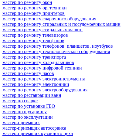
мастер по ремонту окон
мастер по ремонту оргтехники
мастер по ремонту принтеров
мастер по ремонту сварочного оборудования
мастер по ремонту стиральных и посудомоечных машин
мастер по ремонту стиральных машин
мастер по ремонту телевизоров
мастер по ремонту телефонов
мастер по ремонту телефонов, планшетов, ноутбуков
мастер по ремонту технологического оборудования
мастер по ремонту транспорта
мастер по ремонту холодильников
мастер по ремонту цифровой техники
мастер по ремонту часов
мастер по ремонту электроинструмента
мастер по ремонту электроники
мастер по ремонту электрооборудования
мастер по реставрации ванн
мастер по сварке
мастер по установке ГБО
мастер по шугарингу
мастер по эксплуатации
мастер-приемщик
мастер-приемщик автосервиса
мастер-приемщик кузовного цеха