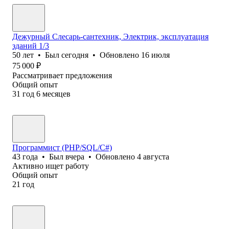
Дежурный Слесарь-сантехник, Электрик, эксплуатация
зданий 1/3
50
лет
•
Был
сегодня
•
Обновлено
16 июля
75 000
₽
Рассматривает предложения
Общий опыт
31
год
6
месяцев
Программист (PHP/SQL/C#)
43
года
•
Был
вчера
•
Обновлено
4 августа
Активно ищет работу
Общий опыт
21
год