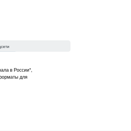
цсети
ала в России*,
 форматы для