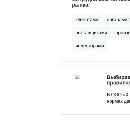
рынка:
клиентами
органами 
поставщиками
произ
инвесторами
Выбирае
правила
В ООО «Хэ
нормах де