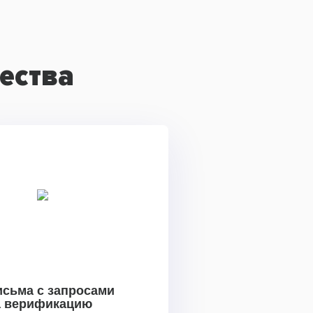
ества
исьма с запросами
а верификацию