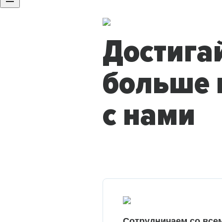
Достига
больше 
с нами
Сотрудничаем со все