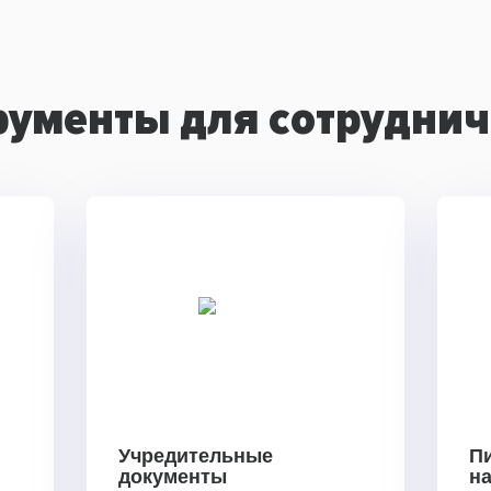
рументы для сотруднич
Учредительные
П
документы
н