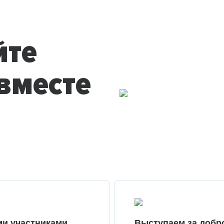
йте
вместе
ми участниками
Выступаем за добр