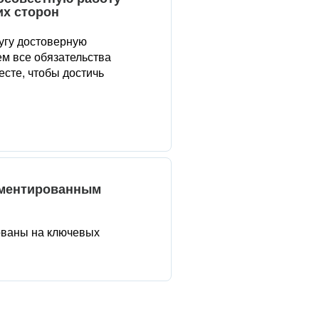
их сторон
угу достоверную
м все обязательства
сте, чтобы достичь
аментированным
ованы на ключевых