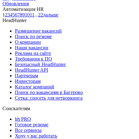
Обновления
Автоматизация HR
1
2
3
4
5
6
7
8
9
10
11
...
22
дальше
HeadHunter
Размещение вакансий
Поиск по резюме
О компании
Наши вакансии
Реклама на сайте
Требования к ПО
Безопасный HeadHunter
HeadHunter API
Партнерам
Инвесторам
Каталог компаний
Поиск по вакансиям в Багерово
Сетка: соцсеть для нетворкинга
Соискателям
hh PRO
Готовое резюме
Все сервисы
Хочу у вас работать