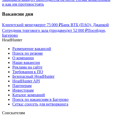
и как им противостоять
Вакансии дня
Клиентский менеджер
от
75 000
₽
Банк ВТБ (ПАО), Джанкой
Сотрудник торгового зала (продавец)
от
52 000
₽
Посейдон,
Багерово
HeadHunter
Размещение вакансий
Поиск по резюме
О компании
Наши вакансии
Реклама на сайте
Требования к ПО
Безопасный HeadHunter
HeadHunter API
Партнерам
Инвесторам
Каталог компаний
Поиск по вакансиям в Багерово
Сетка: соцсеть для нетворкинга
Соискателям